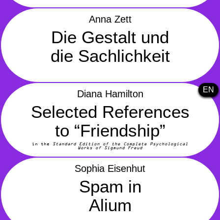
Anna Zett
Die Gestalt und
die Sachlichkeit
EN
Diana Hamilton
Selected References
to “Friendship”
in the
Standard Edition of the Complete Psychological
Works of Sigmund Freud
Sophia Eisenhut
Spam in
Alium