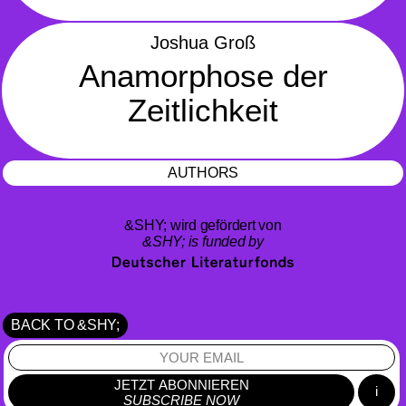
Joshua Groß
Anamorphose der
Zeitlichkeit
AUTHORS
&SHY; wird gefördert von
&SHY; is funded by
BACK TO &SHY;
JETZT ABONNIEREN
i
SUBSCRIBE NOW